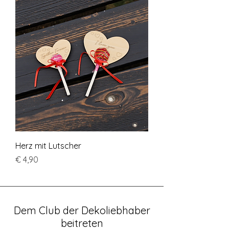
Herz mit Lutscher
Preis
€ 4,90
Dem Club der Dekoliebhaber
beitreten