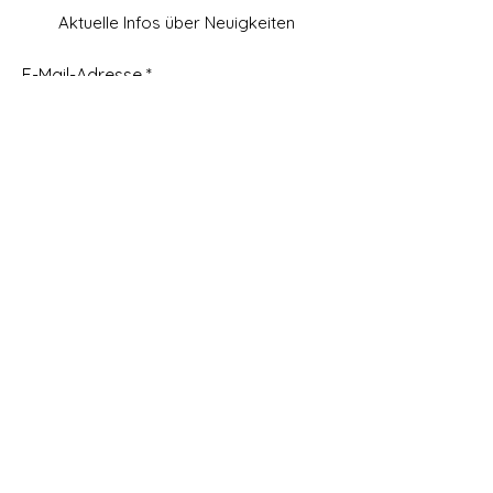
Aktuelle Infos über Neuigkeiten
E-Mail-Adresse
Abonnieren
Versandrichtlinien / Rückgaberecht
AGB
Zahlungsbedingungen
FAQ
Cookies
Impressum
Kundendienst
Datenschutz