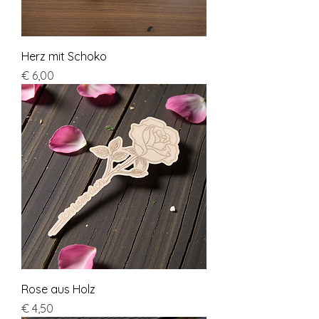
Herz mit Schoko
Preis
€ 6,00
Rose aus Holz
Preis
€ 4,50