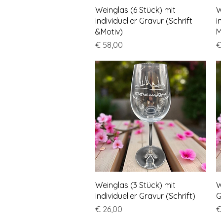
Schnellansicht
Weinglas (6 Stück) mit
W
individueller Gravur (Schrift
i
&Motiv)
M
Preis
P
€ 58,00
€
Schnellansicht
Weinglas (3 Stück) mit
W
individueller Gravur (Schrift)
G
Preis
P
€ 26,00
€