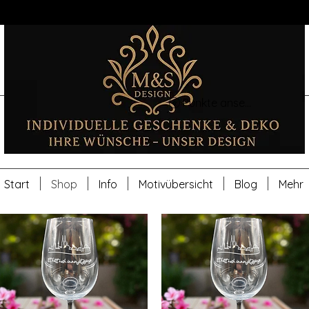
Punkte ansehen
Start
Shop
Info
Motivübersicht
Blog
Mehr