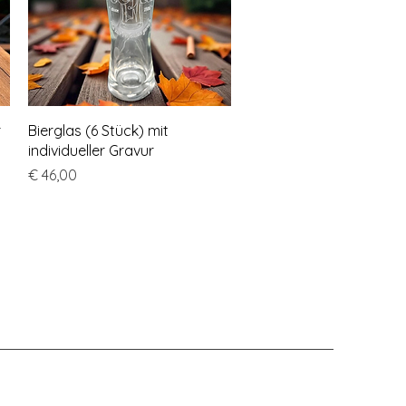
Schnellansicht
r
Bierglas (6 Stück) mit
individueller Gravur
Preis
€ 46,00