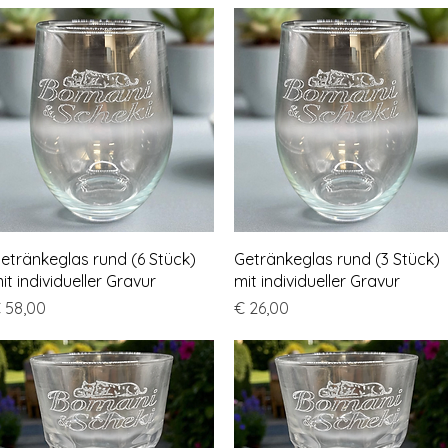
Schnellansicht
Schnellansicht
etränkeglas rund (6 Stück)
Getränkeglas rund (3 Stück)
it individueller Gravur
mit individueller Gravur
reis
Preis
 58,00
€ 26,00