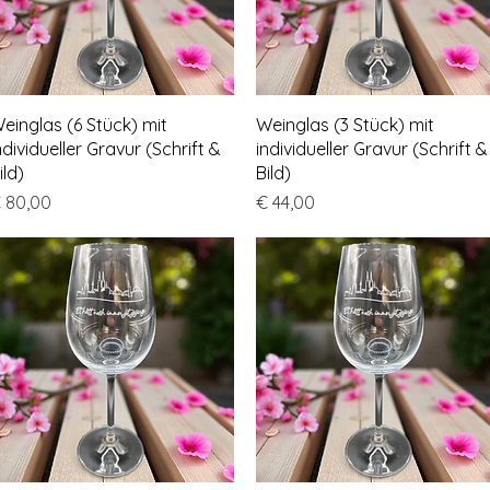
Schnellansicht
Schnellansicht
einglas (6 Stück) mit
Weinglas (3 Stück) mit
ndividueller Gravur (Schrift &
individueller Gravur (Schrift &
ild)
Bild)
reis
Preis
 80,00
€ 44,00