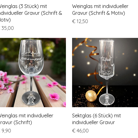
Schnellansicht
Schnellansicht
einglas (3 Stück) mit
Weinglas mit individueller
ndividueller Gravur (Schrift &
Gravur (Schrift & Motiv)
otiv)
Preis
€ 12,50
reis
 35,00
Schnellansicht
Schnellansicht
einglas mit individueller
Sektglas (6 Stück) mit
ravur (Schrift)
individueller Gravur
reis
Preis
 9,90
€ 46,00