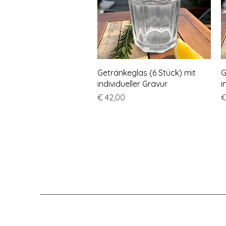
Schnellansicht
Getränkeglas (6 Stück) mit
G
individueller Gravur
i
Preis
P
€ 42,00
€