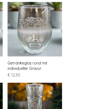
Schnellansicht
Getränkeglas rund mit
individueller Gravur
Preis
€ 12,50