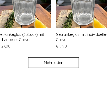
Schnellansicht
Schnellansicht
etränkeglas (3 Stück) mit
Getränkeglas mit individuelle
ndividueller Gravur
Gravur
reis
Preis
 27,00
€ 9,90
Mehr laden