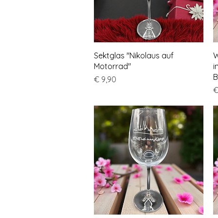
Schnellansicht
Sektglas "Nikolaus auf
W
Motorrad"
i
B
Preis
€ 9,90
P
€