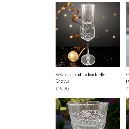
Schnellansicht
Sektglas mit individueller
G
Gravur
m
Preis
P
€ 9,90
€