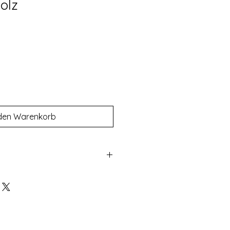
olz
 den Warenkorb
en Produkten um individuell
handelt ist ein Umtausch nicht
bildungen handelt es sich um
dukten die von uns hergestellt
m eine individuelle Fertigung
nach Verfügbarkeit vorkommen,