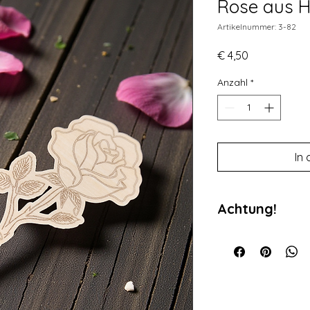
Rose aus H
Artikelnummer: 3-82
Preis
€ 4,50
Anzahl
*
In
Achtung!
Da es sich bei unser
gefertigte Produkte 
möglich. Bei den Ab
Symbolfotos von Pro
wurden. Da es sich u
handelt kann es je 