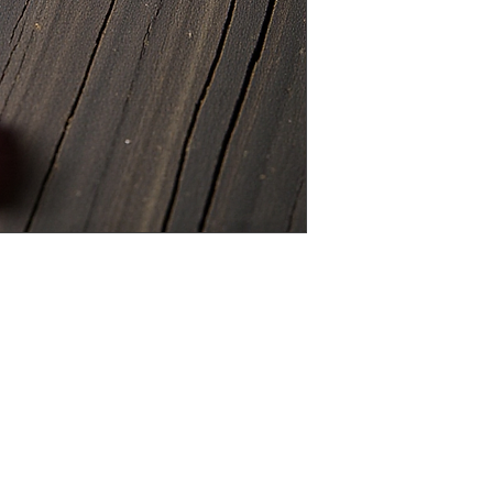
dass sich das Grund
benötigten Ausgang
uns nicht verfügbar 
Varianten anbieten 
überweisen. Danke fü