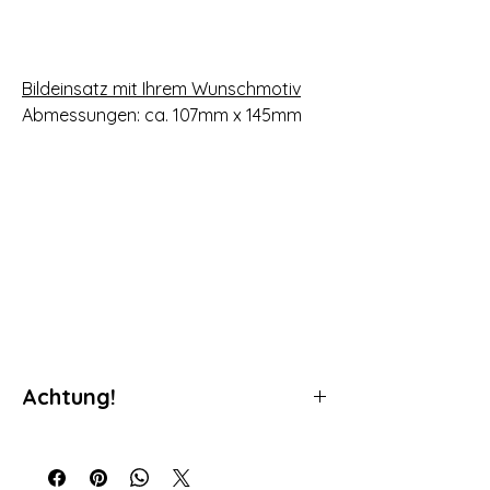
Bildeinsatz mit Ihrem Wunschmotiv
Abmessungen: ca. 107mm x 145mm
Achtung!
Da es sich bei unseren Produkten um
individuell gefertigte Produkte handelt ist
ein Umtausch nicht möglich. Bei den