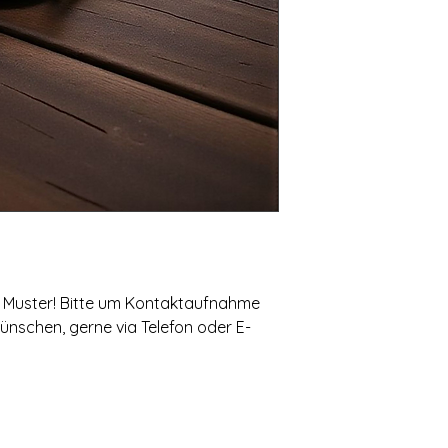
möglich. Bei den Ab
Symbolfotos von Pro
wurden. Da es sich u
handelt kann es je 
dass sich das Grund
benötigten Ausgang
uns nicht verfügbar 
Varianten anbieten 
überweisen. Danke fü
um Muster! Bitte um Kontaktaufnahme
Wünschen, gerne via Telefon oder E-