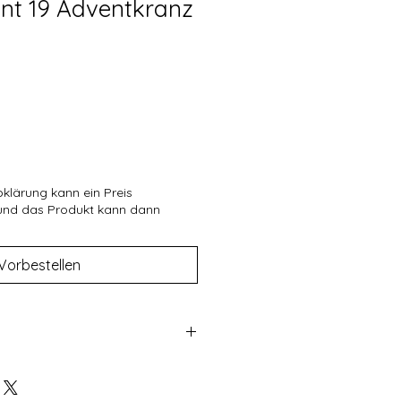
nt 19 Adventkranz
bklärung kann ein Preis
 und das Produkt kann dann
Vorbestellen
en Produkten um individuell
handelt ist ein Umtausch nicht