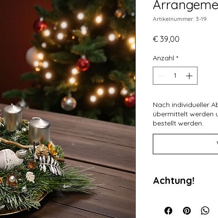
Arrangeme
Artikelnummer: 3-19
Preis
€ 39,00
Anzahl
*
Nach individueller A
übermittelt werden
bestellt werden.
Achtung!
Da es sich bei unser
gefertigte Produkte 