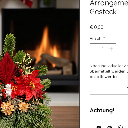
Arrangement
Gesteck
Preis
€ 0,00
Anzahl
*
Nach individueller A
übermittelt werden
bestellt werden.
Achtung!
Da es sich bei unser
gefertigte Produkte 