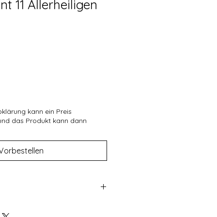
 11 Allerheiligen
bklärung kann ein Preis
 und das Produkt kann dann
Vorbestellen
en Produkten um individuell
handelt ist ein Umtausch nicht