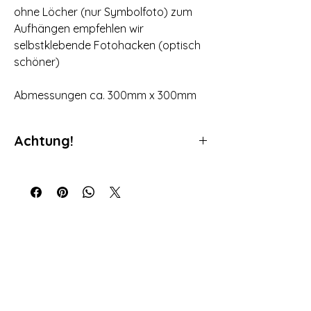
ohne Löcher (nur Symbolfoto) zum
Aufhängen empfehlen wir
selbstklebende Fotohacken (optisch
schöner)
Abmessungen ca. 300mm x 300mm
Achtung!
Da es sich bei unseren Produkten um
individuell gefertigte Produkte handelt ist
ein Umtausch nicht möglich. Bei den
Abbildungen handelt es sich um
Symbolfotos von Produkten die von uns
hergestellt wurden. Da es sich um eine
individuelle Fertigung handelt kann es je
nach Verfügbarkeit vorkommen, dass sich
das Grundprodukt ändert. Sollten die
benötigten