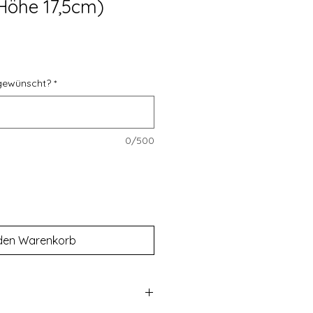
Höhe 17,5cm)
gewünscht?
*
0/500
 den Warenkorb