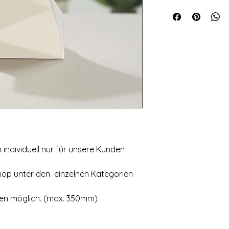
Da es sich bei unser
gefertigte Produkte 
möglich. Bei den Ab
Symbolfotos von Pro
wurden. Da es sich u
handelt kann es je 
dass sich das Grund
benötigten Ausgang
uns nicht verfügbar 
Varianten anbieten 
überweisen. Danke fü
 individuell nur für unsere Kunden
hop unter den einzelnen Kategorien
ßen möglich. (max. 350mm)